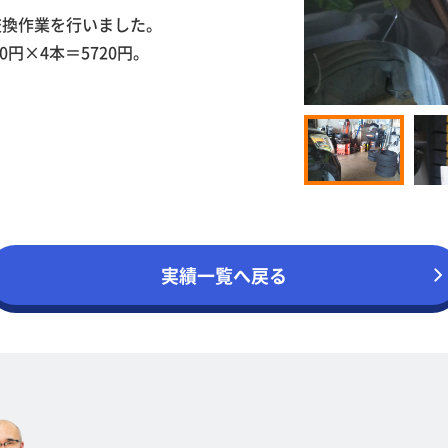
交換作業を行いました。
円×4本＝5720円。
。
実績一覧へ戻る