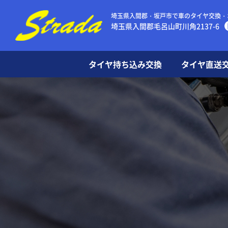
埼玉県入間郡・坂戸市で車のタイヤ交換・
埼玉県入間郡毛呂山町川角2137-6
タイヤ持ち込み交換
タイヤ直送