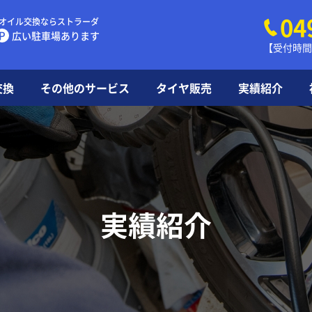
04
オイル交換ならストラーダ
P
広い駐車場あります
【受付時間】
交換
その他のサービス
タイヤ販売
実績紹介
タイヤ
豆知識
よくあ
実績紹介