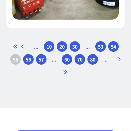
«
<
...
10
20
30
...
53
54
55
56
57
...
60
70
80
...
>
»