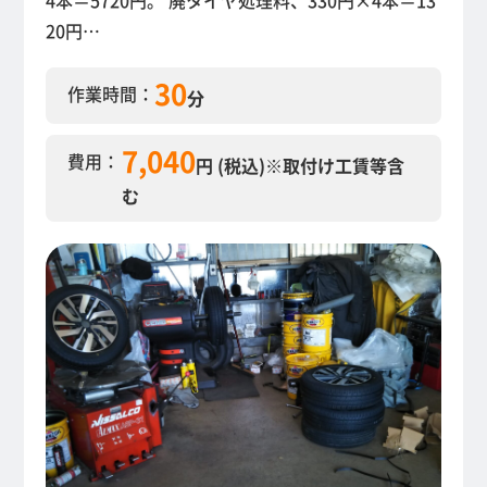
20円…
30
作業時間：
分
7,040
費用：
円 (税込)
※取付け工賃等含
む