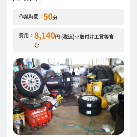
50
作業時間：
分
8,140
費用：
円 (税込)
※取付け工賃等含
む