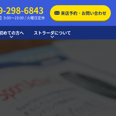
9-298-6843
来店予約・お問い合わせ
9:00～19:00 / 火曜日定休
初めての方へ
ストラーダについて
交換の流れ
る質問
店舗案内・アクセス
ストラーダの特徴
お知らせ