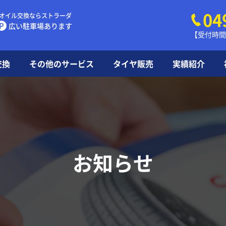
04
オイル交換ならストラーダ
P
広い駐車場あります
【受付時間】
交換
その他のサービス
タイヤ販売
実績紹介
タイヤ
豆知識
よくあ
お知らせ