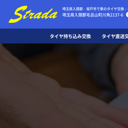
埼玉県入間郡・坂戸市で車のタイヤ交換・
埼玉県入間郡毛呂山町川角2137-6
タイヤ持ち込み交換
タイヤ直送