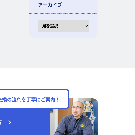
アーカイブ
ア
ー
カ
イ
ブ
交換の流れを丁寧にご案内！
方