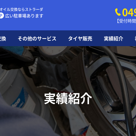
04
オイル交換ならストラーダ
P
広い駐車場あります
【受付時間】
交換
その他のサービス
タイヤ販売
実績紹介
タイヤ
豆知識
よくあ
実績紹介