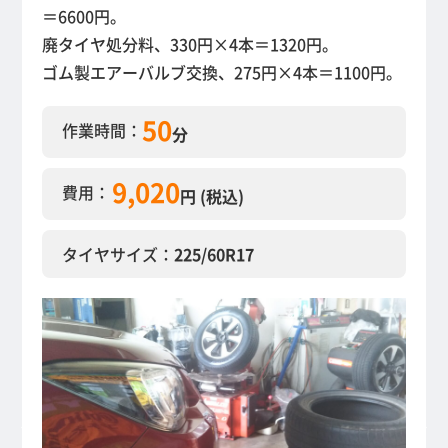
＝6600円。
廃タイヤ処分料、330円×4本＝1320円。
ゴム製エアーバルブ交換、275円×4本＝1100円。
50
作業時間：
分
9,020
費用：
円 (税込)
タイヤサイズ：
225/60R17